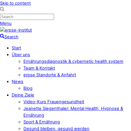
Skip to content
Menu
Search
Start
Über uns
Ernährungsdiagnostik & cybernetic health system
Team & Kontakt
erpse Standorte & Anfahrt
News
Blog
Deine Ziele
Video-Kurs Frauengesundheit
Jeanette Siegenthaler: Mental Health, Hypnose &
Ernährung
Sport & Ernährung
Gesund bleiben, gesund werden