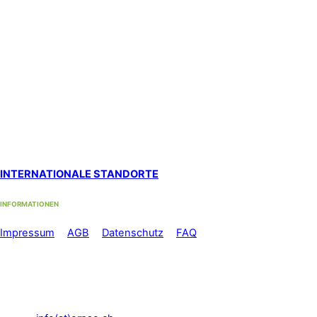
SanaFlor Gesundheitszentrum, 1. Stock
in der ShenShiatsu Praxis S. Schneider
Loren-Allee 22, 8610 Uster West
Standort Zürich Albisrieden
bei functiomed im 1. Stock
Langgrütstrasse 112, 8047 Zürich
Standort Zürich Stadelhofen
by med-sportiv
Holbeinstrasse 22, 8008 Zürich
INTERNATIONALE STANDORTE
INFORMATIONEN
Im
pressum
//
AGB
//
Datenschutz
//
FAQ
Telefon: +41 44 500 56 60
Mo-Fr: 08.00 – 12.00 Uhr und
13.00 – 17.00 Uhr