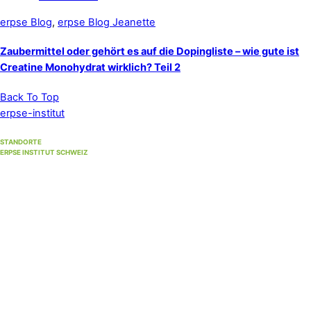
erpse Blog
,
erpse Blog Jeanette
Zaubermittel oder gehört es auf die Dopingliste – wie gute ist
Creatine Monohydrat wirklich? Teil 2
Back To Top
erpse-institut
STANDORTE
ERPSE INSTITUT SCHWEIZ
Standort Winterthur
(Hauptsitz)
Unterer Graben 17, 8400 Winterthur
Standort Bern
(bis 30. September 2026)
Strandweg 35, 3004 Bern
Standort Solothurn
bei
Primefocus
Westbahnhofstrasse 1, 4500 Solothurn (1. Stock)
Hypnosestandort Uster