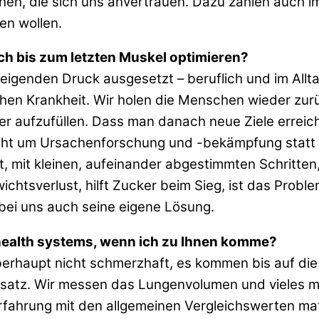
hen, die sich uns anvertrauen. Dazu zählen auch i
en wollen.
uch bis zum letzten Muskel optimieren?
steigenden Druck ausgesetzt – beruflich und im All
hen Krankheit. Wir holen die Menschen wieder zurü
er aufzufüllen. Dass man danach neue Ziele erreich
geht um Ursachenforschung und -bekämpfung statt k
t, mit kleinen, aufeinander abgestimmten Schritten
chtsverlust, hilft Zucker beim Sieg, ist das Probl
ei uns auch seine eigene Lösung.
health systems, wenn ich zu Ihnen komme?
 überhaupt nicht schmerzhaft, es kommen bis auf d
nsatz. Wir messen das Lungenvolumen und vieles 
rfahrung mit den allgemeinen Vergleichswerten mat