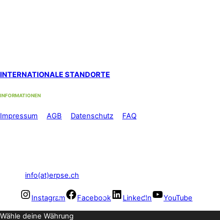
Standort Zürich Albisrieden
bei functiomed im 1. Stock
Langgrütstrasse 112, 8047 Zürich
Standort Zürich Stadelhofen
by med-sportiv
Holbeinstrasse 22, 8008 Zürich
INTERNATIONALE STANDORTE
INFORMATIONEN
Im
pressum
//
AGB
//
Datenschutz
//
FAQ
Telefon: +41 44 500 56 60
Mo-Fr: 08.00 – 12.00 Uhr und
13.00 – 17.00 Uhr
E-Mail:
info(at)erpse.ch
Instagram
Facebook
LinkedIn
YouTube
Wähle deine Währung