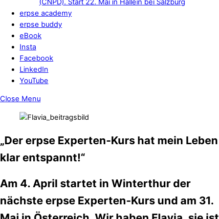
(CNPD). Start 22. Mai in Hallein bei Salzburg
erpse academy
erpse buddy
eBook
Insta
Facebook
LinkedIn
YouTube
Close Menu
„Der erpse Experten-Kurs hat mein Leben
klar entspannt!“
Am 4. April startet in Winterthur der
nächste erpse Experten-Kurs und am 31.
Mai in Österreich. Wir haben Flavia, sie ist