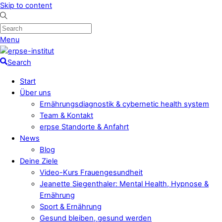
Skip to content
Menu
Search
Start
Über uns
Ernährungsdiagnostik & cybernetic health system
Team & Kontakt
erpse Standorte & Anfahrt
News
Blog
Deine Ziele
Video-Kurs Frauengesundheit
Jeanette Siegenthaler: Mental Health, Hypnose &
Ernährung
Sport & Ernährung
Gesund bleiben, gesund werden