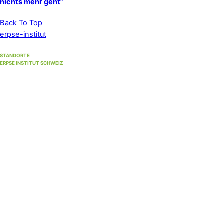
nichts mehr geht”
Back To Top
erpse-institut
STANDORTE
ERPSE INSTITUT SCHWEIZ
Standort Winterthur
(Hauptsitz)
Unterer Graben 17, 8400 Winterthur
Standort Bern
(bis 30. September 2026)
Strandweg 35, 3004 Bern
Standort Solothurn
bei
Primefocus
Westbahnhofstrasse 1, 4500 Solothurn (1. Stock)
Hypnosestandort Uster
SanaFlor Gesundheitszentrum, 1. Stock
in der ShenShiatsu Praxis S. Schneider
Loren-Allee 22, 8610 Uster West