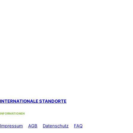
Standort Solothurn
bei
Primefocus
Westbahnhofstrasse 1, 4500 Solothurn (1. Stock)
Hypnosestandort Uster
SanaFlor Gesundheitszentrum, 1. Stock
in der ShenShiatsu Praxis S. Schneider
Loren-Allee 22, 8610 Uster West
Standort Zürich Albisrieden
bei functiomed im 1. Stock
Langgrütstrasse 112, 8047 Zürich
Standort Zürich Stadelhofen
by med-sportiv
Holbeinstrasse 22, 8008 Zürich
INTERNATIONALE STANDORTE
INFORMATIONEN
Im
pressum
//
AGB
//
Datenschutz
//
FAQ