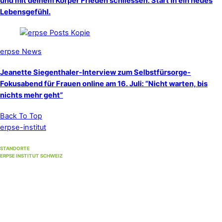
und mit deinem Körper Frieden schliessen. Start in ein neues
Lebensgefühl.
erpse News
Jeanette Siegenthaler-Interview zum Selbstfürsorge-
Fokusabend für Frauen online am 16. Juli: “Nicht warten, bis
nichts mehr geht”
Back To Top
erpse-institut
STANDORTE
ERPSE INSTITUT SCHWEIZ
Standort Winterthur
(Hauptsitz)
Unterer Graben 17, 8400 Winterthur
Standort Bern
(bis 30. September 2026)
Strandweg 35, 3004 Bern