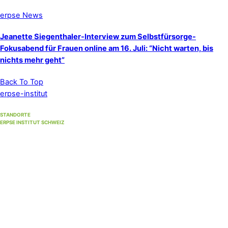
erpse News
Jeanette Siegenthaler-Interview zum Selbstfürsorge-
Fokusabend für Frauen online am 16. Juli: “Nicht warten, bis
nichts mehr geht”
Back To Top
erpse-institut
STANDORTE
ERPSE INSTITUT SCHWEIZ
Standort Winterthur
(Hauptsitz)
Unterer Graben 17, 8400 Winterthur
Standort Bern
(bis 30. September 2026)
Strandweg 35, 3004 Bern
Standort Solothurn
bei
Primefocus
Westbahnhofstrasse 1, 4500 Solothurn (1. Stock)