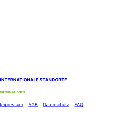
Hypnosestandort Uster
SanaFlor Gesundheitszentrum, 1. Stock
in der ShenShiatsu Praxis S. Schneider
Loren-Allee 22, 8610 Uster West
Standort Zürich Albisrieden
bei functiomed im 1. Stock
Langgrütstrasse 112, 8047 Zürich
Standort Zürich Stadelhofen
by med-sportiv
Holbeinstrasse 22, 8008 Zürich
INTERNATIONALE STANDORTE
INFORMATIONEN
Im
pressum
//
AGB
//
Datenschutz
//
FAQ
Telefon: +41 44 500 56 60
Mo-Fr: 08.00 – 12.00 Uhr und
13.00 – 17.00 Uhr