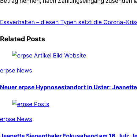
Betrag nennen, nach Zahlungseingang zusenden l
Essverhalten – diesen Typen setzt die Corona-Kris
Related Posts
erpse News
Neuer erpse Hypnosestandort in Uster: Jeanette 
erpse News
Jeanette Siegenthaler Fokusabend am 16. Juli: J