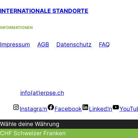
INTERNATIONALE STANDORTE
INFORMATIONEN
Im
pressum
//
AGB
//
Datenschutz
//
FAQ
Telefon: +41 44 500 56 60
Mo-Fr: 08.00 – 12.00 Uhr und
13.00 – 17.00 Uhr
E-Mail:
info(at)erpse.ch
Instagram
Facebook
LinkedIn
YouTu
Wähle deine Währung
CHF
Schweizer Franken