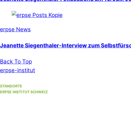
erpse News
Jeanette Siegenthaler-Interview zum Selbstfürso
Back To Top
erpse-institut
STANDORTE
ERPSE INSTITUT SCHWEIZ
Standort Winterthur
(Hauptsitz)
Unterer Graben 17, 8400 Winterthur
Standort Bern
(bis 30. September 2026)