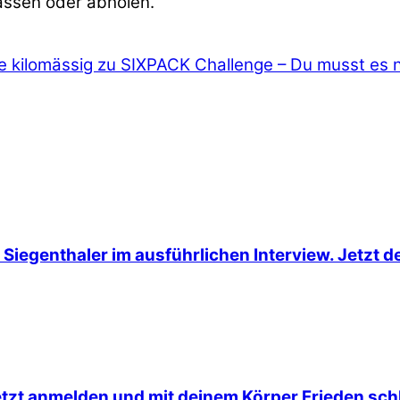
assen oder abholen.
e kilomässig zu
SIXPACK Challenge – Du musst es nu
Siegenthaler im ausführlichen Interview. Jetzt d
etzt anmelden und mit deinem Körper Frieden schl