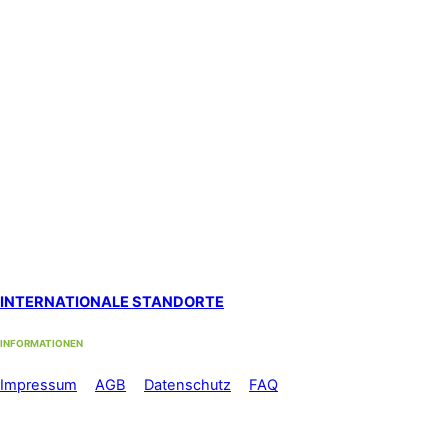
Westbahnhofstrasse 1, 4500 Solothurn (1. Stock)
Hypnosestandort Uster
SanaFlor Gesundheitszentrum, 1. Stock
in der ShenShiatsu Praxis S. Schneider
Loren-Allee 22, 8610 Uster West
Standort Zürich Albisrieden
bei functiomed im 1. Stock
Langgrütstrasse 112, 8047 Zürich
Standort Zürich Stadelhofen
by med-sportiv
Holbeinstrasse 22, 8008 Zürich
INTERNATIONALE STANDORTE
INFORMATIONEN
Im
pressum
//
AGB
//
Datenschutz
//
FAQ
Telefon: +41 44 500 56 60
Mo-Fr: 08.00 – 12.00 Uhr und