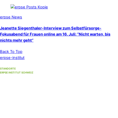
erpse News
Jeanette Siegenthaler-Interview zum Selbstfürsorge-
Fokusabend für Frauen online am 16. Juli: “Nicht warten, bis
nichts mehr geht”
Back To Top
erpse-institut
STANDORTE
ERPSE INSTITUT SCHWEIZ
Standort Winterthur
(Hauptsitz)
Unterer Graben 17, 8400 Winterthur
Standort Bern
(bis 30. September 2026)
Strandweg 35, 3004 Bern
Standort Solothurn
bei
Primefocus