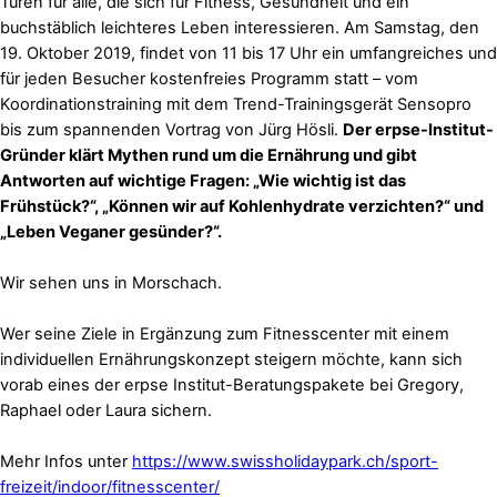
Türen für alle, die sich für Fitness, Gesundheit und ein
buchstäblich leichteres Leben interessieren. Am Samstag, den
19. Oktober 2019, findet von 11 bis 17 Uhr ein umfangreiches und
für jeden Besucher kostenfreies Programm statt ­– vom
Koordinationstraining mit dem Trend-Trainingsgerät Sensopro
bis zum spannenden Vortrag von Jürg Hösli.
Der erpse-Institut-
Gründer klärt Mythen rund um die Ernährung und gibt
Antworten auf wichtige Fragen: „Wie wichtig ist das
Frühstück?“, „Können wir auf Kohlenhydrate verzichten?“ und
„Leben Veganer gesünder?“.
Wir sehen uns in Morschach.
Wer seine Ziele in Ergänzung zum Fitnesscenter mit einem
individuellen Ernährungskonzept steigern möchte, kann sich
vorab eines der erpse Institut-Beratungspakete bei Gregory,
Raphael oder Laura sichern.
Mehr Infos unter
https://www.swissholidaypark.ch/sport-
freizeit/indoor/fitnesscenter/