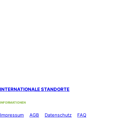
Hypnosestandort Uster
SanaFlor Gesundheitszentrum, 1. Stock
in der ShenShiatsu Praxis S. Schneider
Loren-Allee 22, 8610 Uster West
Standort Zürich Albisrieden
bei functiomed im 1. Stock
Langgrütstrasse 112, 8047 Zürich
Standort Zürich Stadelhofen
by med-sportiv
Holbeinstrasse 22, 8008 Zürich
INTERNATIONALE STANDORTE
INFORMATIONEN
Im
pressum
//
AGB
//
Datenschutz
//
FAQ
Telefon: +41 44 500 56 60
Mo-Fr: 08.00 – 12.00 Uhr und