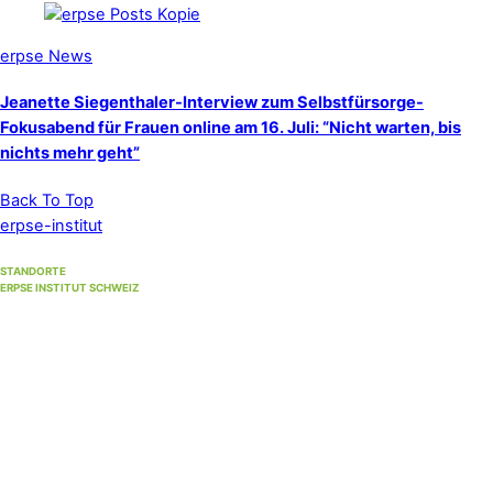
erpse News
Jeanette Siegenthaler-Interview zum Selbstfürsorge-
Fokusabend für Frauen online am 16. Juli: “Nicht warten, bis
nichts mehr geht”
Back To Top
erpse-institut
STANDORTE
ERPSE INSTITUT SCHWEIZ
Standort Winterthur
(Hauptsitz)
Unterer Graben 17, 8400 Winterthur
Standort Bern
(bis 30. September 2026)
Strandweg 35, 3004 Bern
Standort Solothurn
bei
Primefocus
Westbahnhofstrasse 1, 4500 Solothurn (1. Stock)