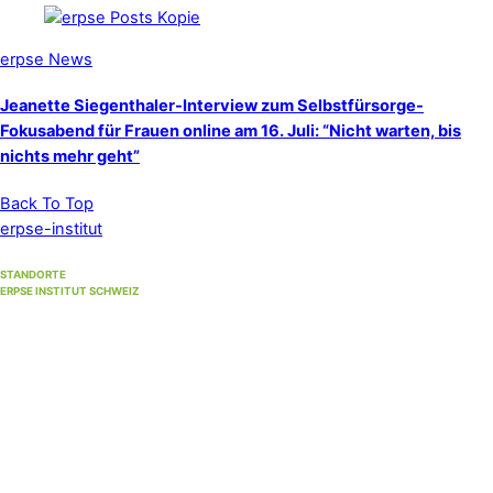
erpse News
Jeanette Siegenthaler-Interview zum Selbstfürsorge-
Fokusabend für Frauen online am 16. Juli: “Nicht warten, bis
nichts mehr geht”
Back To Top
erpse-institut
STANDORTE
ERPSE INSTITUT SCHWEIZ
Standort Winterthur
(Hauptsitz)
Unterer Graben 17, 8400 Winterthur
Standort Bern
(bis 30. September 2026)
Strandweg 35, 3004 Bern
Standort Solothurn
bei
Primefocus