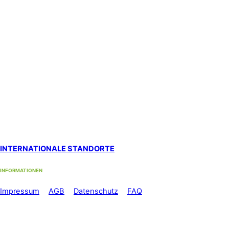
Westbahnhofstrasse 1, 4500 Solothurn (1. Stock)
Hypnosestandort Uster
SanaFlor Gesundheitszentrum, 1. Stock
in der ShenShiatsu Praxis S. Schneider
Loren-Allee 22, 8610 Uster West
Standort Zürich Albisrieden
bei functiomed im 1. Stock
Langgrütstrasse 112, 8047 Zürich
Standort Zürich Stadelhofen
by med-sportiv
Holbeinstrasse 22, 8008 Zürich
INTERNATIONALE STANDORTE
INFORMATIONEN
Im
pressum
//
AGB
//
Datenschutz
//
FAQ
Telefon: +41 44 500 56 60
Mo-Fr: 08.00 – 12.00 Uhr und