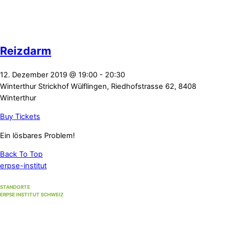
Reizdarm
12. Dezember 2019
@
19:00
-
20:30
Winterthur
Strickhof Wülflingen, Riedhofstrasse 62, 8408
Winterthur
Buy Tickets
Ein lösbares Problem!
Back To Top
erpse-institut
STANDORTE
ERPSE INSTITUT SCHWEIZ
Standort Winterthur
(Hauptsitz)