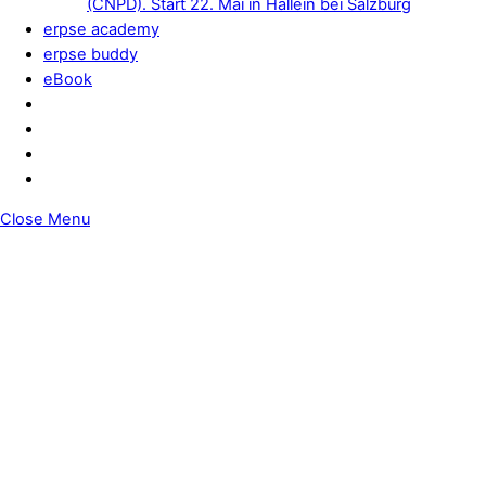
(CNPD). Start 22. Mai in Hallein bei Salzburg
erpse academy
erpse buddy
eBook
Close Menu