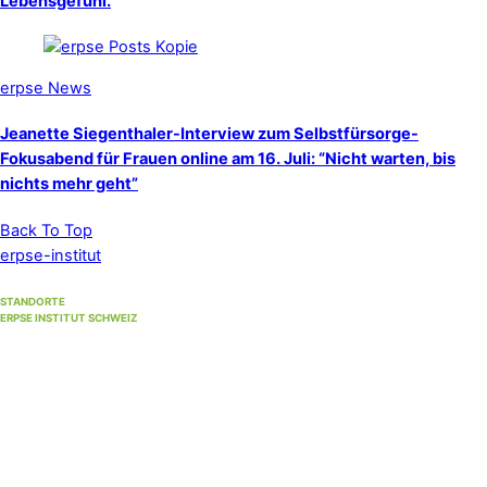
Lebensgefühl.
erpse News
Jeanette Siegenthaler-Interview zum Selbstfürsorge-
Fokusabend für Frauen online am 16. Juli: “Nicht warten, bis
nichts mehr geht”
Back To Top
erpse-institut
STANDORTE
ERPSE INSTITUT SCHWEIZ
Standort Winterthur
(Hauptsitz)
Unterer Graben 17, 8400 Winterthur
Standort Bern
(bis 30. September 2026)
Strandweg 35, 3004 Bern