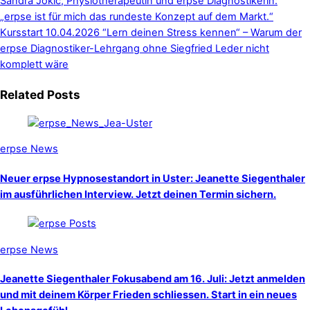
Sandra Jokić, Physiotherapeutin und erpse Diagnostikerin:
„erpse ist für mich das rundeste Konzept auf dem Markt.“
Kursstart 10.04.2026
“Lern deinen Stress kennen“ – Warum der
erpse Diagnostiker-Lehrgang ohne Siegfried Leder nicht
komplett wäre
Related Posts
erpse News
Neuer erpse Hypnosestandort in Uster: Jeanette Siegenthaler
im ausführlichen Interview. Jetzt deinen Termin sichern.
erpse News
Jeanette Siegenthaler Fokusabend am 16. Juli: Jetzt anmelden
und mit deinem Körper Frieden schliessen. Start in ein neues