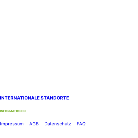
Standort Solothurn
bei
Primefocus
Westbahnhofstrasse 1, 4500 Solothurn (1. Stock)
Hypnosestandort Uster
SanaFlor Gesundheitszentrum, 1. Stock
in der ShenShiatsu Praxis S. Schneider
Loren-Allee 22, 8610 Uster West
Standort Zürich Albisrieden
bei functiomed im 1. Stock
Langgrütstrasse 112, 8047 Zürich
Standort Zürich Stadelhofen
by med-sportiv
Holbeinstrasse 22, 8008 Zürich
INTERNATIONALE STANDORTE
INFORMATIONEN
Im
pressum
//
AGB
//
Datenschutz
//
FAQ
Telefon: +41 44 500 56 60