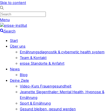
Skip to content
Menu
Search
Start
Über uns
Ernährungsdiagnostik & cybernetic health system
Team & Kontakt
erpse Standorte & Anfahrt
News
Blog
Deine Ziele
Video-Kurs Frauengesundheit
Jeanette Siegenthaler: Mental Health, Hypnose &
Ernährung
Sport & Ernährung
Gesund bleiben, gesund werden