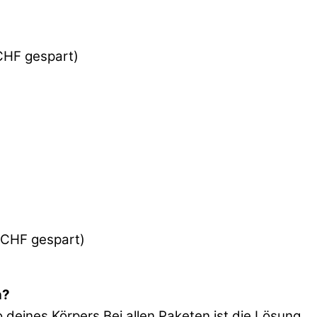
CHF gespart)
 CHF gespart)
n?
deines Körpers Bei allen Paketen ist die Lösung