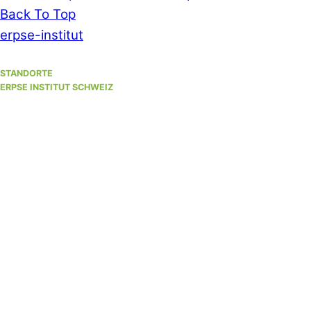
Back To Top
erpse-institut
STANDORTE
ERPSE INSTITUT SCHWEIZ
Standort Winterthur
(Hauptsitz)
Unterer Graben 17, 8400 Winterthur
Standort Bern
(bis 30. September 2026)
Strandweg 35, 3004 Bern
Standort Solothurn
bei
Primefocus
Westbahnhofstrasse 1, 4500 Solothurn (1. Stock)
Hypnosestandort Uster
SanaFlor Gesundheitszentrum, 1. Stock