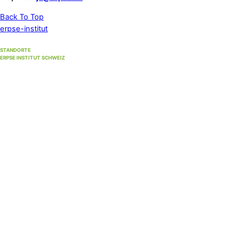
Back To Top
erpse-institut
STANDORTE
ERPSE INSTITUT SCHWEIZ
Standort Winterthur
(Hauptsitz)
Unterer Graben 17, 8400 Winterthur
Standort Bern
(bis 30. September 2026)
Strandweg 35, 3004 Bern
Standort Solothurn
bei
Primefocus
Westbahnhofstrasse 1, 4500 Solothurn (1. Stock)
Hypnosestandort Uster
SanaFlor Gesundheitszentrum, 1. Stock
in der ShenShiatsu Praxis S. Schneider
Loren-Allee 22, 8610 Uster West
Standort Zürich Albisrieden